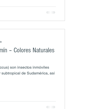
ra
rmín – Colores Naturales
occus) son insectos inmóviles
 y subtropical de Sudamérica, así