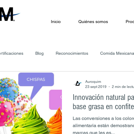
Inicio
Quiénes somos
Prod
rtificaciones
Blog
Reconocimientos
Comida Mexican
Auroquim
23 sept 2019
2 min de lect
Innovación natural pa
base grasa en confite
Las conversiones a los colore
alimentaria están demostrand
marcas que les es...