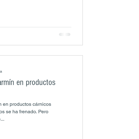
ra
armín en productos
n en productos cárnicos
s se ha frenado. Pero
...