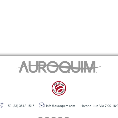
+52 (33) 3612 1515
info@auroquim.com
Horario: Lun-Vie 7:00-16: