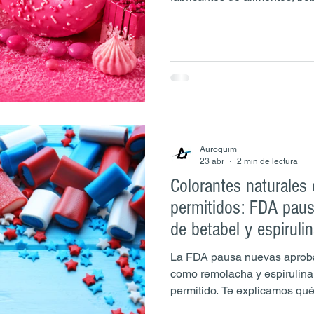
los plazos, el alcance del ca
disponibles permitirá planifi
asegurar la continuidad de l
Auroquim
23 abr
2 min de lectura
Colorantes naturales
permitidos: FDA pau
de betabel y espiruli
La FDA pausa nuevas aproba
como remolacha y espirulina,
permitido. Te explicamos qué 
alimentaria y la reformulació