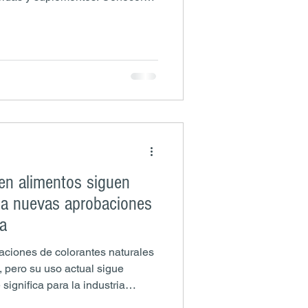
mbio y las alternativas
car una migración eficiente y
os productos en el mercado.
 en alimentos siguen
sa nuevas aprobaciones
na
ciones de colorantes naturales
 pero su uso actual sigue
significa para la industria
n clean label.