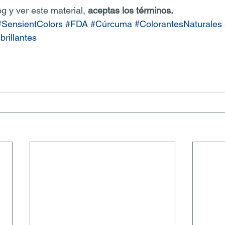
og y ver este material, 
aceptas los términos.
#SensientColors
#FDA
#Cúrcuma
#ColorantesNaturales
brillantes