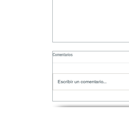
Comentarios
Escribir un comentario...
Rojo 3 en México: qué cambia con la
nueva regulación y cómo prepararse