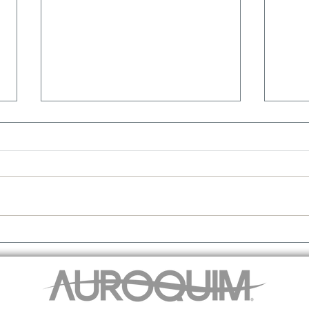
Colorantes naturales en alimentos
FDA pe
siguen permitidos: FDA pausa nuevas
Colors
aprobaciones de betabel y espirulina
reform