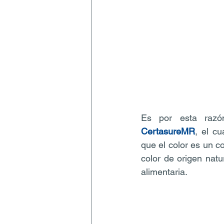
Es por esta raz
CertasureMR
, el c
que el color es un co
color de origen nat
alimentaria.