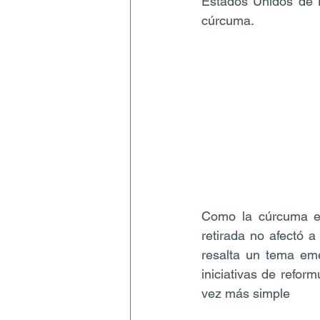
Estados Unidos de N
cúrcuma.
Como la cúrcuma es
retirada no afectó a
resalta un tema eme
iniciativas de refor
vez más simple