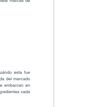
iete marcas de 
ándo esta fue 
ada del mercado 
se embarcan en 
gredientes cada 