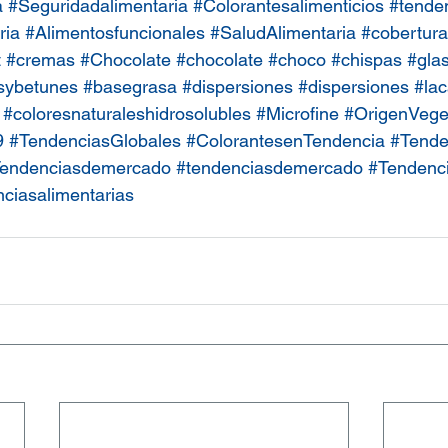
a
#Seguridadalimentaria
#Colorantesalimenticios
#tenden
ria
#Alimentosfuncionales
#SaludAlimentaria
#cobertur
t
#cremas
#Chocolate
#chocolate
#choco
#chispas
#gla
sybetunes
#basegrasa
#dispersiones
#dispersiones
#la
#coloresnaturaleshidrosolubles
#Microfine
#OrigenVege
9
#TendenciasGlobales
#ColorantesenTendencia
#Tende
endenciasdemercado
#tendenciasdemercado
#Tendenci
ciasalimentarias