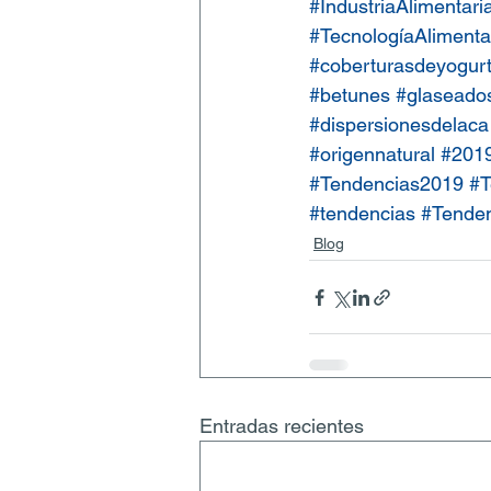
#IndustriaAlimentari
#TecnologíaAlimenta
#coberturasdeyogur
#betunes
#glaseado
#dispersionesdelaca
#origennatural
#201
#Tendencias2019
#T
#tendencias
#Tenden
Blog
Entradas recientes