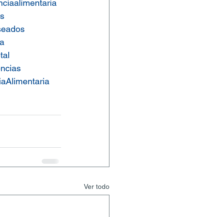
ciaalimentaria
as
seados
ca
tal
ncias
aAlimentaria
Ver todo