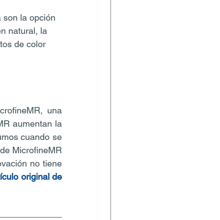
 son la opción 
 natural, la 
tos de color 
crofineMR, una 
eMR aumentan la 
rumos cuando se 
 de MicrofineMR 
vación no tiene 
ículo original de 