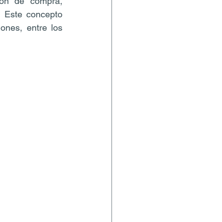
ón de compra, 
 Este concepto 
nes, entre los 