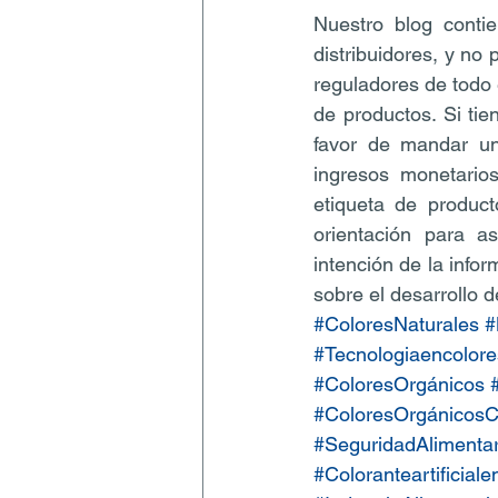
Nuestro blog contie
distribuidores, y no
reguladores de todo 
de productos. Si tie
favor de mandar un
ingresos monetarios
etiqueta de product
orientación para a
intención de la infor
sobre el desarrollo d
#ColoresNaturales
#
#Tecnologiaencolore
#ColoresOrgánicos
#ColoresOrgánicosCe
#SeguridadAlimentar
#Coloranteartificial