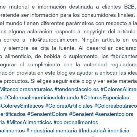
ne material e información destinada a clientes B2B,
 pretende ser información para los consumidores finales.
el mundo tienen diferentes parámetros con respecto a la
nes alguna aclaración respecto al copyright del artículo 
 correo a info@auroquim.com. Ningún artículo en es
 y siempre se cita la fuente. Al desarrollar declarac
o alimenticio, de bebida o suplemento, los fabricante
segurar el cumplimiento con la autoridad reguladora
mación provista en este blog es ayudar a enfocar las idea
e productos. Si eliges seguir este blog y ver este materia
Mitoscoloresnaturales
#tendenciacolores
#ColoresAlimen
s
#Coloresalimenticiosdelmundo
#ColoresEspeciales
#ColoresSintéticos
#ColoresArtificiales
#Coloresbotánic
rtificados
#SensientColors
#Sensient
#sensientcolors
ia
#MitosAlimenticios
#colordealimentos
enalimentos
#industriaalimentaria
#IndustriaAlimenticia