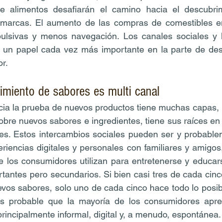
e alimentos desafiarán el camino hacia el descubrim
marcas. El aumento de las compras de comestibles en l
lsivas y menos navegación. Los canales sociales y l
un papel cada vez más importante en la parte de desc
or.
imiento de sabores es multi canal
cia la prueba de nuevos productos tiene muchas capas, l
obre nuevos sabores e ingredientes, tiene sus raíces en 
ales. Estos intercambios sociales pueden ser y probabl
iencias digitales y personales con familiares y amigos,
e los consumidores utilizan para entretenerse y educar
rtantes pero secundarios. Si bien casi tres de cada cin
os sabores, solo uno de cada cinco hace todo lo posibl
es probable que la mayoría de los consumidores apre
incipalmente informal, digital y, a menudo, espontánea.