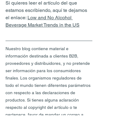
Si quieres leer el artículo del que 
estamos escribiendo, aquí te dejamos 
el enlace: 
Low and No Alcohol 
Beverage Market Trends in the US
Nuestro blog contiene material e 
información destinada a clientes B2B, 
proveedores y distribuidores, y no pretende 
ser información para los consumidores 
finales. Los organismos reguladores de 
todo el mundo tienen diferentes parámetros 
con respecto a las declaraciones de 
productos. Si tienes alguna aclaración 
respecto al copyright del artículo o te 
pertenece, favor de mandar un correo a 
info@auroquim.com
. Ningún artículo en 
este blog genera ingresos monetarios y 
siempre se cita la fuente. Al desarrollar 