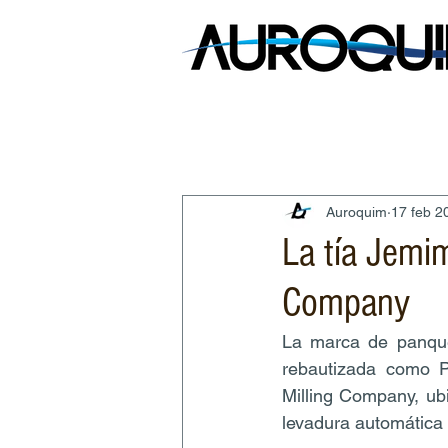
Auroquim
17 feb 2
La tía Jemi
Company
La marca de panque
rebautizada como P
Milling Company, ub
levadura automática 