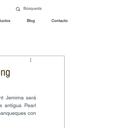
uctos
Blog
Contacto
ing
t Jemima será 
 antigua Pearl 
panqueques con 