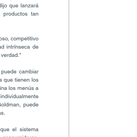
jo que lanzará 
productos tan 
so, competitivo 
d intrínseca de 
 verdad."
 puede cambiar 
 que tienen los 
na los menús a 
ndividualmente 
oldman, puede 
as.
que el sistema 