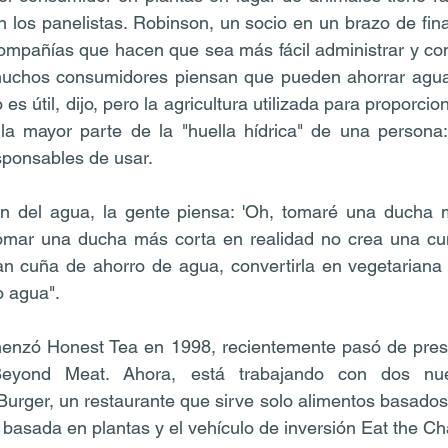
on los panelistas. Robinson, un socio en un brazo de fin
compañías que hacen que sea más fácil administrar y co
muchos consumidores piensan que pueden ahorrar agua
es útil, dijo, pero la agricultura utilizada para proporcio
 la mayor parte de la "huella hídrica" de una persona:
sponsables de usar.
n del agua, la gente piensa: 'Oh, tomaré una ducha más
omar una ducha más corta en realidad no crea una cuña
n cuña de ahorro de agua, convertirla en vegetariana d
o agua".
nzó Honest Tea en 1998, recientemente pasó de presid
eyond Meat. Ahora, está trabajando con dos nue
urger, un restaurante que sirve solo alimentos basados e
basada en plantas y el vehículo de inversión Eat the C