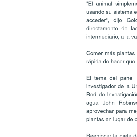
"El animal simpleme
usando su sistema es
acceder", dijo Go
directamente de la
intermediario, a la v
Comer más plantas y
rápida de hacer que 
El tema del panel f
investigador de la U
Red de Investigación
agua John Robinso
aprovechar para mej
plantas en lugar de c
Reenfocar la dieta d