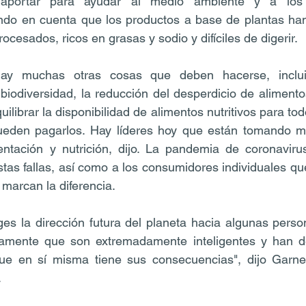
 aportar para ayudar al medio ambiente y a los 
ndo en cuenta que los productos a base de plantas han 
cesados, ricos en grasas y sodio y difíciles de digerir.
hay muchas otras cosas que deben hacerse, inclu
biodiversidad, la reducción del desperdicio de alimentos
uilibrar la disponibilidad de alimentos nutritivos para tod
eden pagarlos. Hay líderes hoy que están tomando ma
mentación y nutrición, dijo. La pandemia de coronaviru
stas fallas, así como a los consumidores individuales qu
marcan la diferencia.
ges la dirección futura del planeta hacia algunas perso
amente que son extremadamente inteligentes y han de
ue en sí misma tiene sus consecuencias", dijo Garnet
.