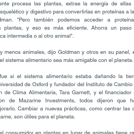
nte procesa las plantas, extrae la energía de ellas y
quelético y digestivo para convertirlas en proteínas a 
ldman. "Pero también podemos acceder a proteínas
s plantas, y eso es más eficiente. Ahorra un paso 
aca intermedia o al otro animal".
 menos animales, dijo Goldman y otros en su panel, e
el sistema alimentario sea más amigable con el planeta.
ue si el sistema alimentario estaba dañando la tier
niversidad de Oxford y fundador del Instituto de Cambio 
 de Clima Alimentaria, Tara Garnett, y el financiador 
n de Mazarine Investments, todos dijeron que h
orarlo. Cambiar a nuevas prácticas, como centrar las d
arne, son útiles para el planeta.
el consumidor en plantas en lugar de animales tiene ra