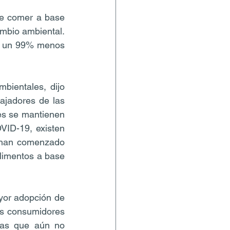
e comer a base 
mbio ambiental. 
sa un 99% menos 
bientales, dijo 
ajadores de las 
es se mantienen 
VID-19, existen 
han comenzado 
limentos a base 
yor adopción de 
s consumidores 
nas que aún no 