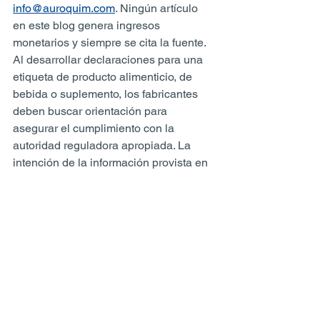
info@auroquim.com
. Ningún artículo 
en este blog genera ingresos 
monetarios y siempre se cita la fuente. 
Al desarrollar declaraciones para una 
etiqueta de producto alimenticio, de 
bebida o suplemento, los fabricantes 
deben buscar orientación para 
asegurar el cumplimiento con la 
autoridad reguladora apropiada. La 
intención de la información provista en 
este blog es ayudar a enfocar las ideas 
del fabricante sobre el desarrollo de 
productos. Si eliges seguir este blog y 
ver este material, aceptas los términos.
Savory
PVH
Blog